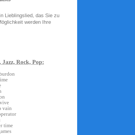
Lieblingslied, das Sie zu
öglichkeit werden Ihre
, Jazz, Rock, Pop:
 burdon
ime
e
h
on
vive
o vain
perator
u
r time
games