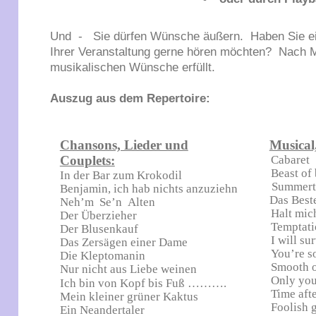
Und - Sie dürfen Wünsche äußern. Haben Sie ein 
Ihrer Veranstaltung gerne hören möchten? Nach M
musikalischen Wünsche erfüllt.
Auszug aus dem Repertoire:
Chansons, Lieder und
Musical
Couplets:
Cabaret
Beast of
In der Bar zum Krokodil
Summert
Benjamin, ich hab nichts anzuziehn
Das Best
Neh’m Se’n
Alten
Halt mic
Der Überzieher
Temptati
Der Blusenkauf
I will sur
Das Zersägen einer Dame
You’re s
Die Kle
ptomanin
Smooth o
Nur nicht aus Liebe weinen
Only yo
Ich bin von Kopf bis Fuß ……….
Time afte
Mein kleiner grüner Kaktus
Foolish 
Ein Neandertaler