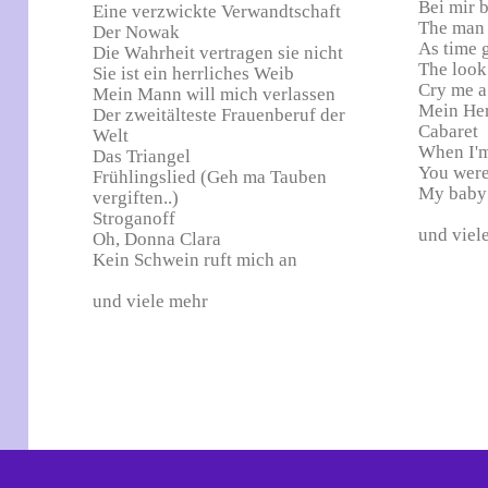
Bei mir 
Eine verzwickte Verwandtschaft
The man 
Der Nowak
As time 
Die Wahrheit vertragen sie nicht
The look
Sie ist ein herrliches Weib
Cry me a
Mein Mann will mich verlassen
Mein He
Der zweitälteste Frauenberuf der
Cabaret
Welt
When I'm
Das Triangel
You were
Frühlingslied (Geh ma Tauben
My baby 
vergiften..)
Stroganoff
und viele
Oh, Donna Clara
Kein Schwein ruft mich an
und viele mehr