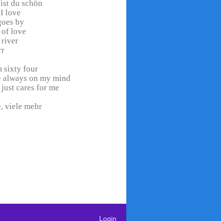
bist du schön
I love
goes by
 of love
 river
rr
 sixty four
 always on my mind
just cares for me
, viele mehr
Login