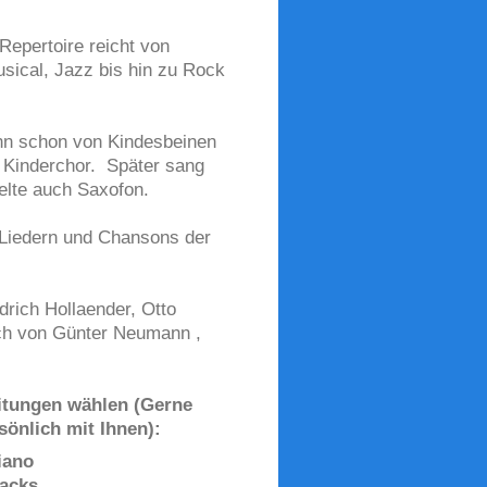
 Repertoire reicht von
ical, Jazz bis hin zu Rock
nn schon von Kindesbeinen
m Kinderchor. Später sang
elte auch Saxofon.
n Liedern und Chansons der
edrich Hollaender, Otto
uch von Günter Neumann ,
itungen wählen (Gerne
sönlich mit Ihnen):
iano
backs